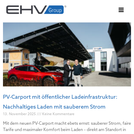
Zum
Inhalt
springen
PV-Carport mit öffentlicher Ladeinfrastruktur:
Nachhaltiges Laden mit sauberem Strom
13. November 2025
Keine Kommentare
Mit dem neuen PV-Carport macht ebets ernst: sauberer Strom, faire
Tarife und maximaler Komfort beim Laden – direkt am Standort in